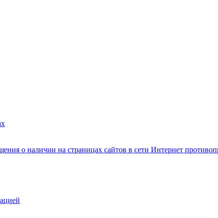
ах
ения о наличии на страницах сайтов в сети Интернет противо
зацией