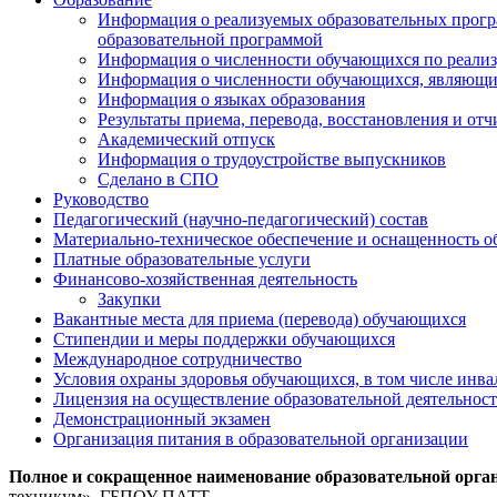
Информация о реализуемых образовательных програ
образовательной программой
Информация о численности обучающихся по реали
Информация о численности обучающихся, являющ
Информация о языках образования
Результаты приема, перевода, восстановления и от
Академический отпуск
Информация о трудоустройстве выпускников
Сделано в СПО
Руководство
Педагогический (научно-педагогический) состав
Материально-техническое обеспечение и оснащенность об
Платные образовательные услуги
Финансово-хозяйственная деятельность
Закупки
Вакантные места для приема (перевода) обучающихся
Стипендии и меры поддержки обучающихся
Международное сотрудничество
Условия охраны здоровья обучающихся, в том числе инв
Лицензия на осуществление образовательной деятельнос
Демонстрационный экзамен
Организация питания в образовательной организации
Полное и сокращенное наименование образовательной орга
техникум», ГБПОУ ПАТТ