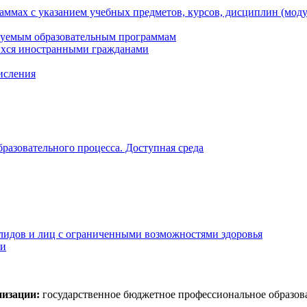
ммах с указанием учебных предметов, курсов, дисциплин (мод
зуемым образовательным программам
ихся иностранными гражданами
числения
разовательного процесса. Доступная среда
алидов и лиц с ограниченными возможностями здоровья
ти
низации:
государственное бюджетное профессиональное образов