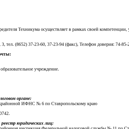
едителя Техникума осуществляет в рамках своей компетенции,
3, тел. (8652) 37-23-60, 37-23-94 (факс), Телефон доверия: 74-85-2
очты:
образовательное учреждение.
логовом органе:
Межрайонной ИФНС № 6 по Ставропольскому краю
0742.
 реестр юридических лиц:
ежрайонная инспекция Федеральной налоговой службы № 11 по С