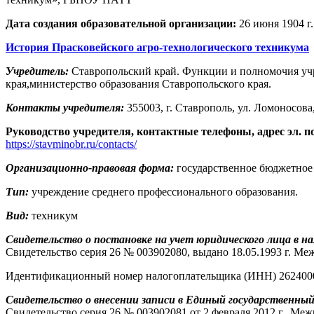
Дата создания образовательной организации:
26 июня 1904 г.
История Прасковейского агро-технологического техникума
Учредитель:
Ставропольский край. Функции и полномочия учр
края,министерство образования Ставропольского края.
Контакты учредителя:
355003, г. Ставрополь, ул. Ломоносова, 
Руководство учредителя, контактные телефоны, адрес эл. п
https://stavminobr.ru/contacts/
Организационно-правовая форма:
государственное бюджетное 
Тип:
учреждение среднего профессионального образования.
Вид:
техникум
Свидетельство о постановке на учет юридического лица в на
Свидетельство серия 26 № 003902080, выдано 18.05.1993 г. 
Идентификационный номер налогоплательщика (ИНН) 262400
Свидетельство о внесении записи в Единый государственный
Свидетельство серия 26 № 003902081 от 2 февраля 2012 г., М