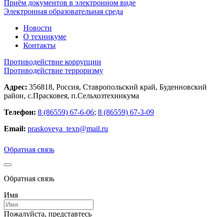
Приём документов в электронном виде
Электронная образовательная среда
Новости
О техникуме
Контакты
Противодействие коррупции
Противодействие терроризму
Адрес:
356818, Россия, Ставропольский край, Буденновский
район, с.Прасковея, п.Сельхозтехникума
Телефон:
8 (86559) 67-6-06
;
8 (86559) 67-3-09
Email:
praskoveya_texn@mail.ru
Обратная связь
Обратная связь
Имя
Пожалуйста, представтесь