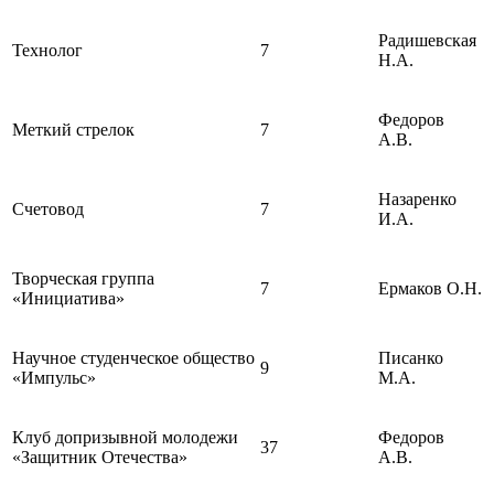
Радишевская
Технолог
7
Н.А.
Федоров
Меткий стрелок
7
А.В.
Назаренко
Счетовод
7
И.А.
Творческая группа
7
Ермаков О.Н.
«Инициатива»
Научное студенческое общество
Писанко
9
«Импульс»
М.А.
Клуб допризывной молодежи
Федоров
37
«Защитник Отечества»
А.В.