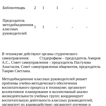
Библиотекарь
2
1
1
-
-
Председатель
методобъединения
1
1
-
-
-
классных
руководителей
В техникуме действуют органы студенческого
самоуправления: Студпрофком – председатель Амиров
А.С., Совет самоуправления – председатель Пастухова
Анастасия, Совет самоуправления общежития, председатель
Таирян Светлана.
Методобъединение классных руководителей решает
проблемы учебно-методического обеспе­чения
воспитательного процесса в техникуме; организует
коллективное пла­нирование и коллективный анализ
жизнедеятельности учебных групп; координирует
воспитательную деятельность классных руководителей,
организует их взаимодействие; организует изуче­ние и