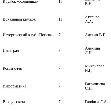
Кружок «Хозяюшка»
15
В.Н.
Аксенов
Вокальный кружок
11
А.А.
Исторический клуб «Поиск»
7
Алехин В.Г.
Алехина
Интеграл
7
Л.Н.
Михайлова
Компьютер
7
Н.Г.
Багринцева
Информатика
7
С.Н.
Вокруг света
7
Глобина Л.А.