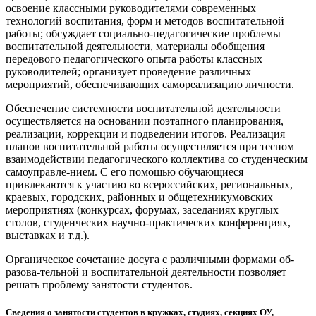
освоение классными руководителями совре­менных
технологий воспитания, форм и методов воспитательной
работы; об­суждает социально-педагогические проблемы
воспитательной деятельности, материалы обобщения
передового педагогического опыта работы классных
руководителей; организует прове­дение различных
мероприятий, обеспечи­вающих самореализацию личности.
Обеспечение системности воспитательной деятельности
осуществляет­ся на основании поэтапного планирования,
реализации, коррекции и подве­дении итогов. Реализация
планов воспитательной работы осуществляется при тесном
взаимодействии педагогического коллектива со студенческим
само­управле-нием. С его помощью обучающиеся
привлекаются к участию во всероссийских, региональных,
крае­вых, городских, районных и общетехникумовских
мероприятиях (конкурсах, форумах, засе­даниях круглых
столов, студенческих научно-практических конференциях,
выставках и т.д.).
Органическое сочетание досуга с различными формами об­
разова-тельной и воспитательной деятельности позволяет
решать проблему занятости студентов.
Сведения о занятости студентов в кружках, студиях, секциях ОУ,