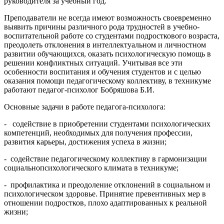
руководителя за учебный год.
Преподаватели не всегда имеют возможность своевременно
выявить причины различного рода трудностей в учебно-
воспитательной работе со студентами подросткового возраста,
преодолеть отклонения в интеллекту­альном и личностном
развитии обучающихся, оказать психологическую по­мощь в
решении конфликтных ситуаций. Учитывая все эти
особенности воспитания и обучения студентов и с целью
оказания помощи педагогиче­скому коллективу, в техникуме
работают педагог-психолог Бобряшова Б.И.
Основные задачи в работе педагога-психолога:
- содействие в приобретении студентами психологических
компетен­ций, необходимых для получения профессии,
развития карьеры, достижения успеха в жизни;
- содействие педагогическому коллективу в гармонизации
социально­психологического климата в техникуме;
- профилактика и преодоление отклонений в социальном и
психологи­ческом здоровье. Принятие превентивных мер в
отношении подростков, пло­хо адаптированных к реальной
жизни;