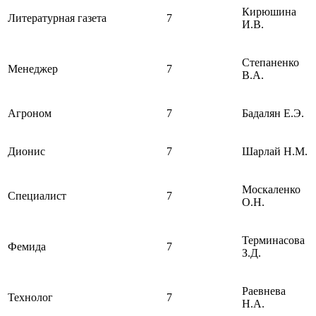
Кирюшина
Литературная газета
7
И.В.
Степаненко
Менеджер
7
В.А.
Агроном
7
Бадалян Е.Э.
Дионис
7
Шарлай Н.М.
Москаленко
Специалист
7
О.Н.
Терминасова
Фемида
7
З.Д.
Раевнева
Технолог
7
Н.А.